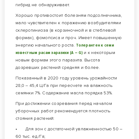
гибрид не обнаруживает.
Хорошо противостоит болезням подсолнечника,
мало чувствителен к поражению возбудителями
склеротиниоза (в корзиночной и в стеблевой
формах), фомопсиса и проч. Имеет повышенную
энергию начального роста.
Толерантен к семи
известным расам заразихи (А – G)
и к некоторым
новым формам этого паразита. Высота
дозревших растений средняя и более.
Показанный в 2020 году уровень урожайности
28,0 – 45,4 Ц/Га при пересчете на влажность
семянки 7%. Содержание масла порядка 53%.
При достижении созревания перед началом
уборочных работ рекомендуется плотность
стояния растений:
•
Для зон с достаточной увлажненностью 50 –
60 тыс. ед./Га;