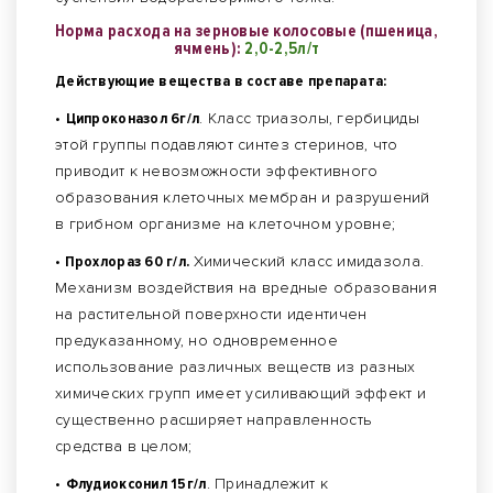
Норма расхода на зерновые колосовые (пшеница,
ячмень):
2,0-2,5л/т
Действующие вещества в составе препарата:
•
Ципроконазол 6г/л
. Класс триазолы, гербициды
этой группы подавляют синтез стеринов, что
приводит к невозможности эффективного
образования клеточных мембран и разрушений
в грибном организме на клеточном уровне;
•
Прохлораз 60 г/л.
Химический класс имидазола.
Механизм воздействия на вредные образования
на растительной поверхности идентичен
предуказанному, но одновременное
использование различных веществ из разных
химических групп имеет усиливающий эффект и
существенно расширяет направленность
средства в целом;
•
Флудиоксонил 15г/л
. Принадлежит к