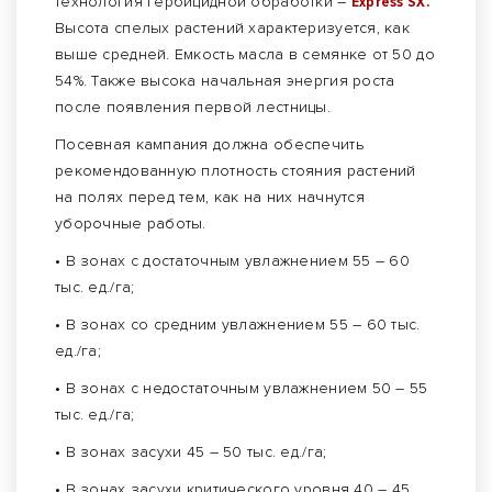
технология гербицидной обработки –
Express SX.
Высота спелых растений характеризуется, как
выше средней. Емкость масла в семянке от 50 до
54%. Также высока начальная энергия роста
после появления первой лестницы.
Посевная кампания должна обеспечить
рекомендованную плотность стояния растений
на полях перед тем, как на них начнутся
уборочные работы.
• В зонах с достаточным увлажнением 55 – 60
тыс. ед./га;
• В зонах со средним увлажнением 55 – 60 тыс.
ед./га;
• В зонах с недостаточным увлажнением 50 – 55
тыс. ед./га;
• В зонах засухи 45 – 50 тыс. ед./га;
• В зонах засухи критического уровня 40 – 45