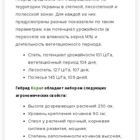
территории Украины в степной, лесостепной и
полесской зонах. Для каждой из них
предусмотрены разные показатели по таким
параметрам, как потенциал урожайности (в
пересчете на влажность зерна 14%) и
длительность вегетационного периода:
Степь, потенциал урожайности 101 Ц/Га,
вегетационный период 104 дня;
Лесостепь, 127 Ц/Га, 107 дня;
Полесье 145 Ц/Га, 109 дней.
Гибрид
Корал
обладает набором следующих
агрономических свойств:
Высота дозревающих растений 230 см;
Уровень крепления кочанов 90 см;
Ствол у растений прочный, корневая
система развитая, мощная;
Степень заполненности кочанов высокая,