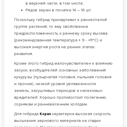
в верхней части, в том числе;
Рядов зерен в початке 14 – 16 шт.
Поскольку гибрид принадлежит к раннеспелой
группе растений, то ему свойственна
предрасположенность к раннему сроку высева
(рекомендованная температура + 9 - +11ºС) и
высокая энергия роста на ранних этапах
развития.
Кроме этого гибрид малочувствителен к влиянию
засухи, возбудителей основных заболеваний
кукурузы (пузырчатая головня, пыльная головня
и прочие), низкой уровня увлажненности
земель, засушливых периодов и насекомых-
вредителей. Хорошо противостоит полеганию,
сорнякам и ранневесенним холодам.
Для гибрида
Корал
характерна высокая скорость
высыхания зернового материала на стадии