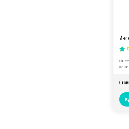
Инс
Инсе
кани
водн
комп
Стои
К