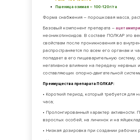
Пшеница озимая – 100-120г/га
Форма снабжения – порошковая масса, рас
Базовый компонент препарата –
ацетамипри
неоникотиноидов. В составе ПОЛКАР это в
свойствам после проникновения во внутрен
распространяется по всем его органам и ч
попадает в его пищеварительную систему, 
негативное влияние на передачу нервных 
составляющих опорно-двигательной системы
Преимущества препарата ПОЛКАР:
• Короткий период, который требуется для 
часа;
• Пролонгированный характер активности. 
взрослых особей, на личинок и на яйцеклад
• Низкая дозировка при создании рабочих 