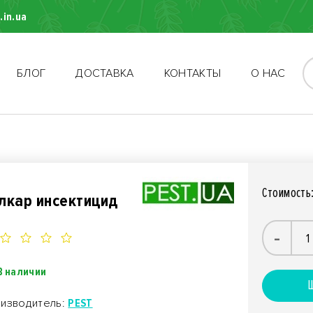
.in.ua
БЛОГ
ДОСТАВКА
КОНТАКТЫ
О НАС
Стоимость
лкар инсектицид
-
В наличии
Ш
изводитель:
PEST