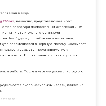
творяемая в воде.
д 200г/кг
, вещество, представляющее класс
ещество благодаря превосходным акроперальным
ние ткани растительного организма
астям. Там будучи употребленным насекомым,
откуда перемещается в нервную систему. Оказывает
импульсов и вызывает перенапряжение у
 насекомого. И прекращает питание и умирает.
начала работы. После внесения достаточно одного
Продолжается около нескольких недель, влияет на
ы;
растворов;