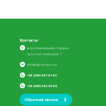
Контакты
м.Кропивницький, Україна
проспект Інженерів 7
info@agrotorg.in.ua
+38 (068) 887-81-83
+38 (066) 582-38-89
Обратный звонок