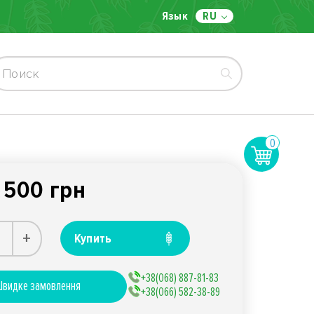
Язык
RU
0
500 грн
:
+
Купить
+38(068) 887-81-83
видке замовлення
+38(066) 582-38-89