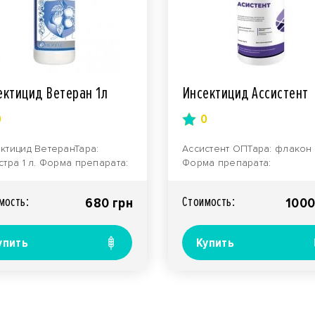
ектицид Ветеран 1л
Инсектицид Ассистент
0
0
ктицид ВетеранТара:
Ассистент ОПТара: флакон 1
стра 1 л. Форма препарата:
Форма препарата:
ый раствор.Производитель:
водорастворимый
ания «Нерту..
порошок.Производитель:
мость:
Стоимость:
680 грн
1000
компания "Агр..
упить
Купить