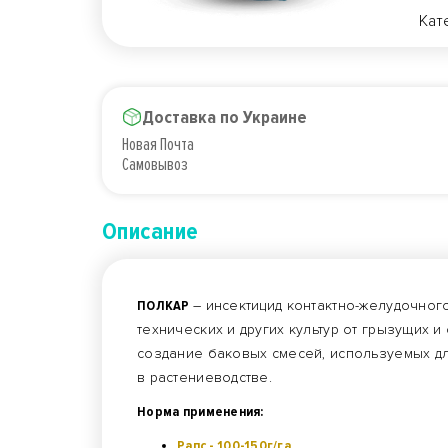
Кат
Доставка по Украине
Новая Почта
Самовывоз
Описание
ПОЛКАР
– инсектицид контактно-желудочног
технических и других культур от грызущих 
создание баковых смесей, используемых д
в растениеводстве.
Норма применения:
Рапс - 100-150г/га