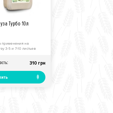
руза Турбо 10л
 применения на
зу:3-5 и 7-10 листьев
ры1,0 - 1,5Состав LF Турбо
уза:L-аминокис..
ость:
310 грн
пить