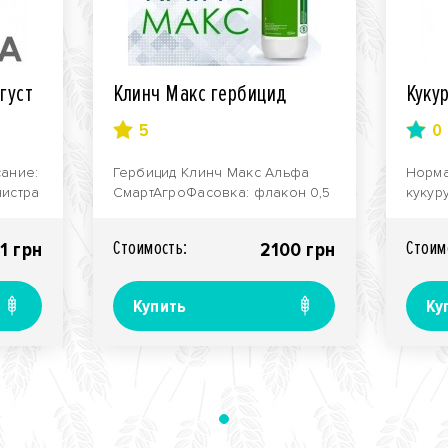
густ
Клинч Макс гербицид
Куку
5
0
сание:
Гербицид Клинч Макс Альфа
Норма
нистра
СмартАгроФасовка: флакон 0,5
кукуру
д
кг + 1 л ПАВ БустерОписание:
культу
Новый после всхо..
Кукур
Стоимость:
Стоим
1 грн
2100 грн
Купить
Ку