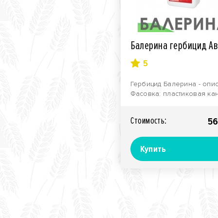
Балерина гербицид Ав
5
Гербицид Балерина - опи
Фасовка: пластиковая ка
5 л. Назначение: Гербици
системного д..
Стоимость:
56
Купить