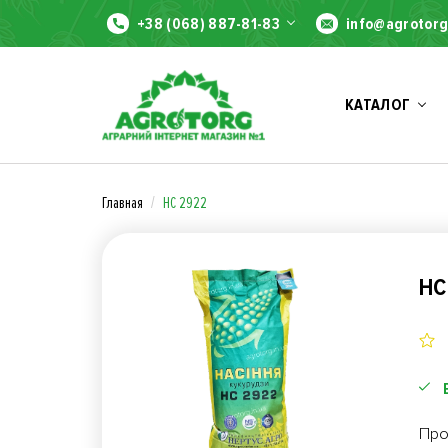
+38 (068) 887-81-83
info@agrotorg
КАТАЛОГ
Главная
НС 2922
НС
Про