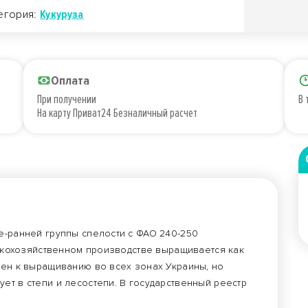
егория:
Кукуруза
Оплата
При получении
В 
На карту Приват24 Безналичный расчет
е-ранней группы спелости с ФАО 240-250
льскохозяйственном производстве выращивается как
лен к выращиванию во всех зонах Украины, но
ет в степи и лесостепи. В государственный реестр