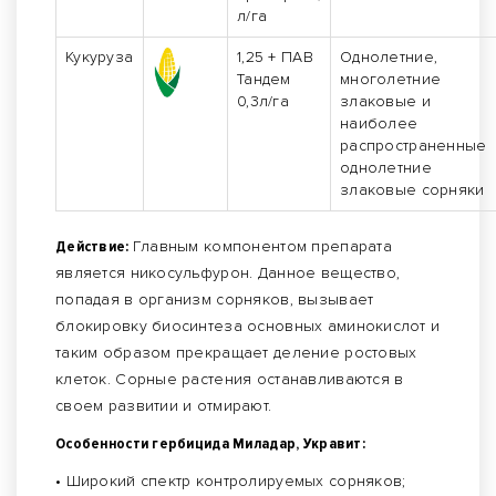
л/га
Кукуруза
1,25 + ПАВ
Однолетние,
Тандем
многолетние
0,3л/га
злаковые и
наиболее
распространенные
однолетние
злаковые сорняки
Действие:
Главным компонентом препарата
является никосульфурон. Данное вещество,
попадая в организм сорняков, вызывает
блокировку биосинтеза основных аминокислот и
таким образом прекращает деление ростовых
клеток. Сорные растения останавливаются в
своем развитии и отмирают.
Особенности гербицида Миладар, Укравит:
• Широкий спектр контролируемых сорняков;