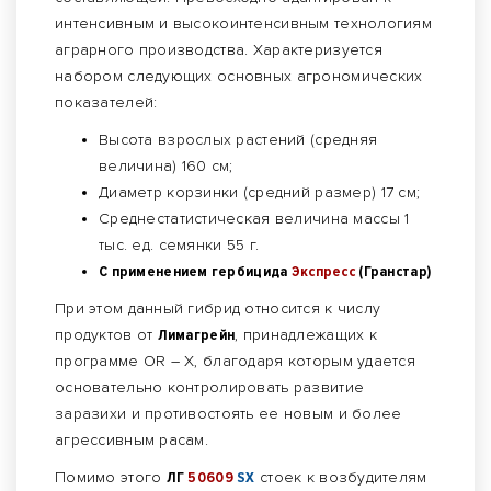
интенсивным и высокоинтенсивным технологиям
аграрного производства. Характеризуется
набором следующих основных агрономических
показателей:
Высота взрослых растений (средняя
величина) 160 см;
Диаметр корзинки (средний размер) 17 см;
Среднестатистическая величина массы 1
тыс. ед. семянки 55 г.
С применением гербицида
Экспресс
(Гранстар)
При этом данный гибрид относится к числу
продуктов от
Лимагрейн
, принадлежащих к
программе OR – X, благодаря которым удается
основательно контролировать развитие
заразихи и противостоять ее новым и более
агрессивным расам.
Помимо этого
ЛГ
50609
SX
стоек к возбудителям