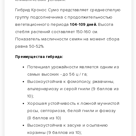
Гибрид Кронос Сумо представляет среднеспелую
группу подсолнечника с продолжительностью
вегетационного периода
104-109 дней.
Высота
стебля растений составляет 150-160 см.
Показатель масличности семян на момент сбора
равна 50-52%.
Преимущества гибрида:
Потенциал урожайности является одним из
самых высоких - до 56 ц / га;
Высокоустойчив к фомопсису, ржавчины,
альтернариозу и серой гнили (9 баллов из
10);
Хорошая устойчивость к ложной мучнистой
росы, септориоза, белой гнили и фомозу
(8 баллов из 10)
Высокоустойчив к засухе и осыпанию
корзины (9 баллов из 10);