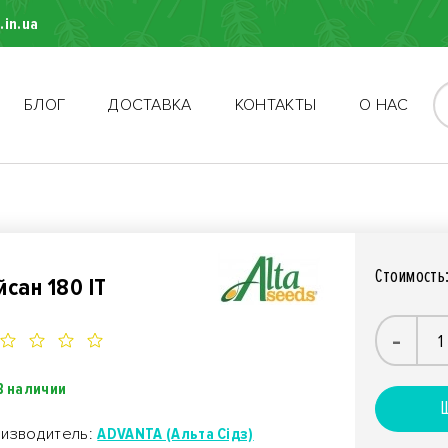
.in.ua
БЛОГ
ДОСТАВКА
КОНТАКТЫ
О НАС
Стоимость
йсан 180 ІТ
-
В наличии
Ш
изводитель:
ADVANTA (Альта Сідз)