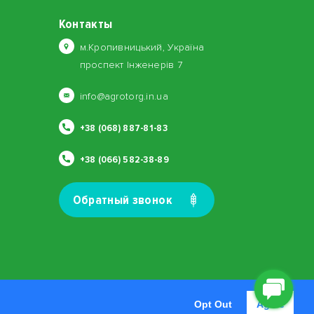
Контакты
м.Кропивницький, Україна
проспект Інженерів 7
info@agrotorg.in.ua
+38 (068) 887-81-83
+38 (066) 582-38-89
Обратный звонок
Opt Out
Agree