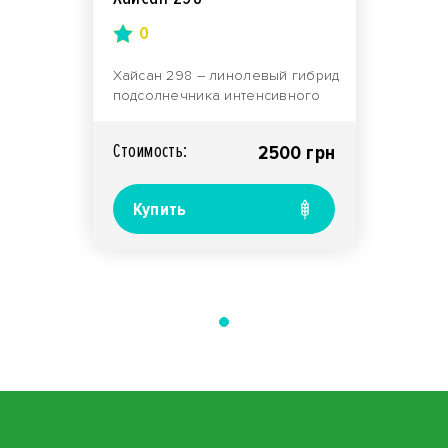
0
Хайсан 298 – линолевый гибрид
подсолнечника интенсивного
типа, предназначенный для
выращивания с соб..
Стоимость:
2500 грн
Купить