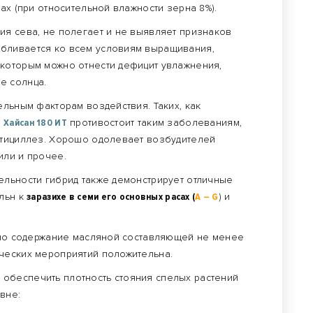
ах (при относительной влажности зерна 8%).
ия сева, не полегает и не выявляет признаков
бливается ко всем условиям выращивания,
которым можно отнести дефицит увлажнения,
е солнца.
ельным факторам воздействия. Таких, как
о
Хайсан 180 ИТ
противостоит таким заболеваниям,
ртициллез. Хорошо одолевает возбудителей
или и прочее.
ельности гибрид также демонстрирует отличные
ельн к
заразихе в семи его основных расах (
А – G
) и
зано содержание масляной составляющей не менее
ческих мероприятий положительна.
обеспечить плотность стояния спелых растений
вне: