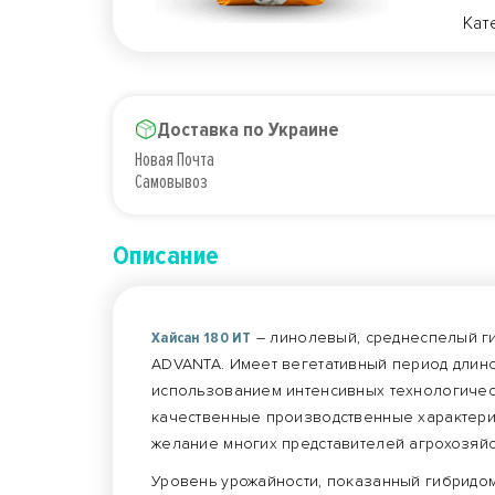
Кат
Доставка по Украине
Новая Почта
Самовывоз
Описание
Хайсан 180 ИТ
– линолевый, среднеспелый г
ADVANTA. Имеет вегетативный период длин
использованием интенсивных технологическ
качественные производственные характерис
желание многих представителей агрохозяй
Уровень урожайности, показанный гибридом 