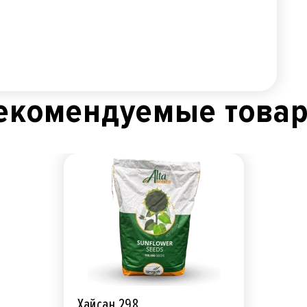
екомендуемые това
Хайсан 298