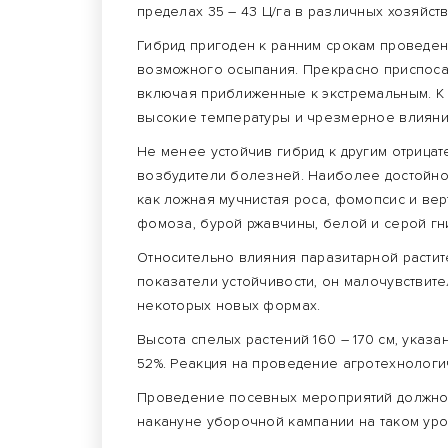
пределах 35 – 43 Ц/га в различных хозяйств
Гибрид пригоден к ранним срокам проведен
возможного осыпания. Прекрасно приспоса
включая приближенные к экстремальным. К 
высокие температуры и чрезмерное влияни
Не менее устойчив гибрид к другим отрицат
возбудители болезней. Наиболее достойн
как ложная мучнистая роса, фомопсис и ве
фомоза, бурой ржавчины, белой и серой гн
Относительно влияния паразитарной растит
показатели устойчивости, он малочувствит
некоторых новых формах.
Высота спелых растений 160 – 170 см, ука
52%. Реакция на проведение агротехнологи
Проведение посевных мероприятий должно 
накануне уборочной кампании на таком уро