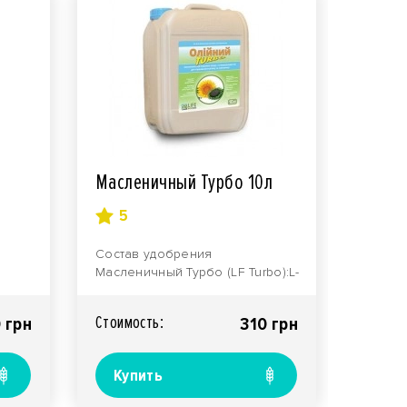
Масленичный Турбо 10л
5
Состав удобрения
Масленичный Турбо (LF Turbo):L-
аминокислоты 50г/лАзот (N) 80г/
я.
лФосфор (P2O5) 65г/лК..
Стоимость:
 грн
310 грн
Купить