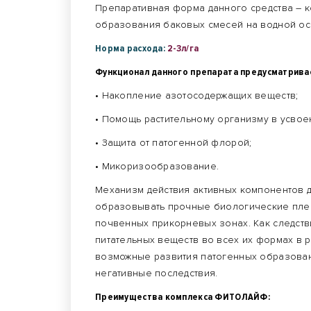
Препаративная форма данного средства – к
образования баковых смесей на водной ос
Норма расхода:
2-3л/га
Функционал данного препарата предусматрива
• Накопление азотосодержащих веществ;
• Помощь растительному организму в усво
• Защита от патогенной флорой;
• Микоризообразование.
Механизм действия активных компонентов 
образовывать прочные биологические пленк
почвенных прикорневых зонах. Как следств
питательных веществ во всех их формах в р
возможные развития патогенных образован
негативные последствия.
Преимущества комплекса ФИТОЛАЙФ: