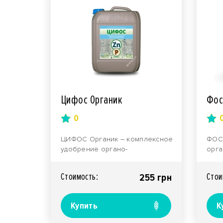
Цифос Органик
Фос
0
ЦИФОС Органик – комплексное
ФОС
удобрение органо-
орга
минерального типа с
удоб
повышенным уровнем
соде
Стоимость:
Стои
255 грн
эффективности, п..
кали
Купить
К