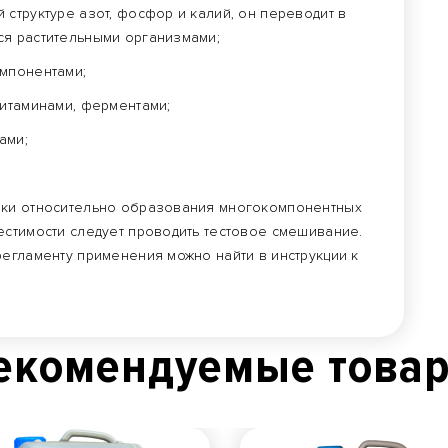
структуре азот, фосфор и калий, он переводит в
ся растительными организмами;
омпонентами;
витаминами, ферментами;
ами;
рки относительно образования многокомпонентных
естимости следует проводить тестовое смешивание.
регламенту применения можно найти в инструкции к
екомендуемые това