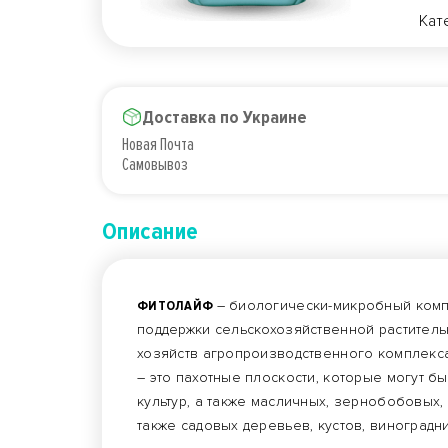
Кат
Доставка по Украине
Новая Почта
Самовывоз
Описание
ФИТОЛАЙФ
– биологически-микробный комп
поддержки сельскохозяйственной растител
хозяйств агропроизводственного комплекса
– это пахотные плоскости, которые могут 
культур, а также масличных, зернобобовых,
также садовых деревьев, кустов, виноградн