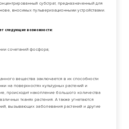
онцентрированный субстрат, предназначенный для
нове, вносимых пульверизационными устройствами.
ет следующие возможности:
ении сочетаний фосфора;
данного вещества заключается в их способности
и на поверхностях культурных растений и
ие, происходит накопление большого количества
азличных тканях растения. А также угнетаются
ий, вызывающих заболевания растений и другие