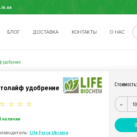
.in.ua
БЛОГ
ДОСТАВКА
КОНТАКТЫ
О НАС
ф удобрение
Стоимость
толайф удобрение
-
В наличии
Ш
изводитель:
Life Force Ukraine