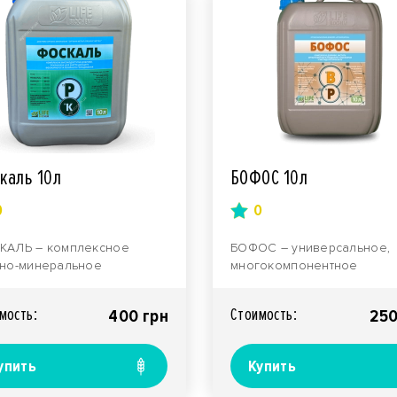
каль 10л
БОФОС 10л
0
0
КАЛЬ – комплексное
БОФОС – универсальное,
но-минеральное
многокомпонентное
рение, богатое
комплексное удобрение
ржанием фосфор- и
широкого спектра действи
мость:
Стоимость:
400 грн
250
йсодержащих со..
Содержит п..
упить
Купить