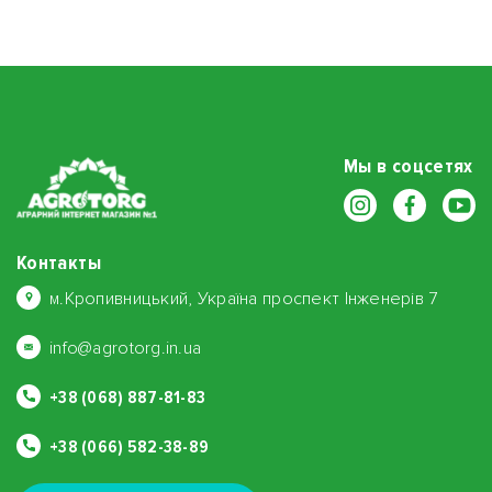
позволяет повышать кислотность почвы до оптимального
уровня и улучшить его структуру.Состав: Препарат составляет
уникальную формуляцию с высокой концентрации
органического бора (11%) в соединении с азотом и
биологически активными веществами, которые способствуют
лучшему усвоению бора растениями...
Мы в соцсетях
Контакты
м.Кропивницький, Україна проспект Інженерів 7
info@agrotorg.in.ua
+38 (068) 887-81-83
+38 (066) 582-38-89