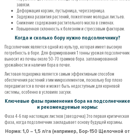
завязи.
Деформация корзин, пустырница, череззерница.
Задержка развития растений, пожелтение молодых листьев.
Снижение содержания растительного масла в семенах.
Повышенная склонность к болезням и стрессовым факторам.
Когда и сколько бору нужно подсолнечнику?
Подсолнечник является одной из культур, которая имеет высокую
потребность в боре. Для формирования 1 тонны урожая подсолнечник
выносит из почвы около 50-70 граммов бора. запланированной
урожайности и наличия бора в почве.
Листовая подкормка является самым эффективным способом
обеспечения растений этим микроэлементом, поскольку бор плохо
передвигается в почве и может быть недоступным для корневой
системы, особенно в условиях засухи.
Ключевые фазы применения бора на подсолнечнике
и рекомендуемые нормы:
Фаза 4-6 пар настоящих листков (звездочка) Это первая критическая
фаза, когда подсолнечник закладывает основу будущей корзины.
Норма: 1,0 – 1,5 л/га (например, Бор-150 Щелочной от