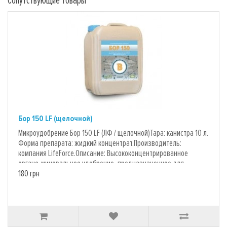
Сопутствующие товары
Бор 150 LF (щелочной)
Микроудобрение Бор 150 LF (ЛФ / щелочной)Тара: канистра 10 л.
Форма препарата: жидкий концентрат.Производитель:
компания LifeForce.Описание: Высококонцентрированное
органо-минеральное удобрение, предназначенное для
подкормки кукурузы, сахарной свеклы, зерновых колосовых,
180 грн
зернобобовых, масличных, овощных, садовых культур и
виноградников. Помогает защитить от ряда распространенных
заболеваний и способствует повышению
урожайности.Препарат рекомендован к применению на
нейтральных и щелочных почвах. Показатель pH 7,8-8,2%