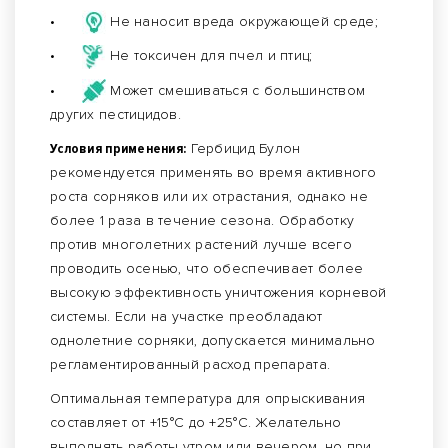
•
Не наносит вреда окружающей среде;
•
Не токсичен для пчел и птиц;
•
Может смешиваться с большинством
других пестицидов.
Условия применения:
Гербицид Булон
рекомендуется применять во время активного
роста сорняков или их отрастания, однако не
более 1 раза в течение сезона. Обработку
против многолетних растений лучше всего
проводить осенью, что обеспечивает более
высокую эффективность уничтожения корневой
системы. Если на участке преобладают
однолетние сорняки, допускается минимально
регламентированный расход препарата.
Оптимальная температура для опрыскивания
составляет от +15°С до +25°С. Желательно
выполнять работы утром или вечером, но при