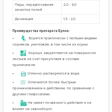
Пары, передпосевная
2,0 - 4,0
зачистка полей
Десикация
1,5 - 2,0
Преимущества препарата Булон:
•
Борется практически с любыми видами
сорняков, уничтожая, в том числе их корни;
•
Хорошо закрепляется на поверхности
листьев за счет присутствия в составе
прилипателя;
•
Отлично растворяется в воде;
•
Отличается более быстрым
проникновением и действием, по сравнению с
другими глифосатами;
•
Не имеет почвенного действия и не
влияет на севооборот;