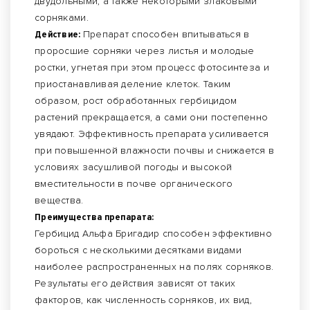
двудольными, а также некоторыми злаковыми
сорняками.
Действие:
Препарат способен впитываться в
проросшие сорняки через листья и молодые
ростки, угнетая при этом процесс фотосинтеза и
приостанавливая деление клеток. Таким
образом, рост обработанных гербицидом
растений прекращается, а сами они постепенно
увядают. Эффективность препарата усиливается
при повышенной влажности почвы и снижается в
условиях засушливой погоды и высокой
вместительности в почве органического
вещества.
Преимущества препарата:
Гербицид Альфа Бригадир способен эффективно
бороться с несколькими десятками видами
наиболее распространенных на полях сорняков.
Результаты его действия зависят от таких
факторов, как численность сорняков, их вид,