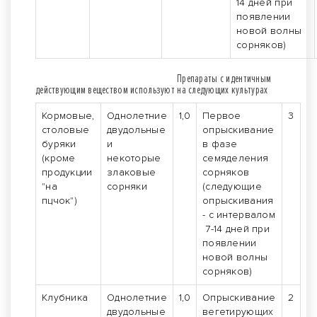
14 дней при
появлении
новой волны
сорняков)
Препараты с идентичным
действующим веществом используют на следующих культурах
Кормовые,
Однолетние
1,0
Первое
3
столовые
двудольные
опрыскивание
буряки
и
в фазе
(кроме
некоторые
семяделения
продукции
злаковые
сорняков
"на
сорняки
(следующие
пцчок")
опрыскивания
- с интервалом
7-14 дней при
появлении
новой волны
сорняков)
Клубника
Однолетние
1,0
Опрыскивание
2
двудольные
вегетирующих