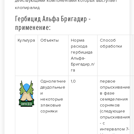
действующими компонентами которых выступает
клопиралид.
Гербицид Альфа Бригадир -
применение:
Культура
Объекты
Норма
Способ
расхода
обработки
гербицида
Альфа-
Бригадир,л/
га
Однолетние
1,0
первое
двудольные
опрыскивание
и
в фазе
некоторые
семяделения
злаковые
сорняков
сорняки
(следующие
опрыскивания
- с
интервалом 7-