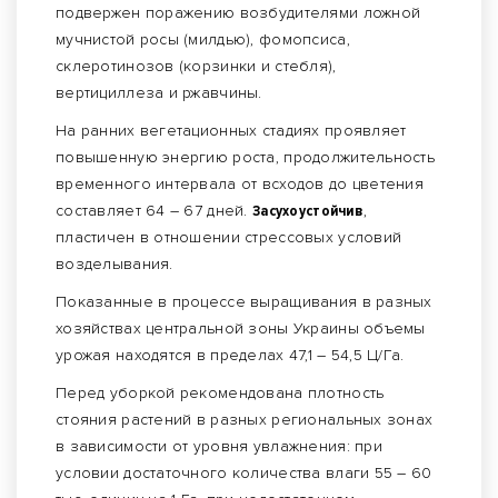
подвержен поражению возбудителями ложной
мучнистой росы (милдью), фомопсиса,
склеротинозов (корзинки и стебля),
вертициллеза и ржавчины.
На ранних вегетационных стадиях проявляет
повышенную энергию роста, продолжительность
временного интервала от всходов до цветения
составляет 64 – 67 дней.
Засухоустойчив
,
пластичен в отношении стрессовых условий
возделывания.
Показанные в процессе выращивания в разных
хозяйствах центральной зоны Украины объемы
урожая находятся в пределах 47,1 – 54,5 Ц/Га.
Перед уборкой рекомендована плотность
стояния растений в разных региональных зонах
в зависимости от уровня увлажнения: при
условии достаточного количества влаги 55 – 60