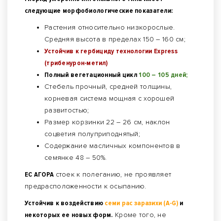
следующие морфобиологические показатели:
Растения относительно низкорослые.
Средняя высота в пределах 150 – 160 см;
Устойчив к гербициду технологии Express
(трибенурон-метил)
Полный вегетационный цикл
100 – 105 дней;
Стебель прочный, средней толщины,
корневая система мощная с хорошей
развитостью;
Размер корзинки 22 – 26 см, наклон
соцветия полуприподнятый;
Содержание масличных компонентов в
семянке 48 – 50%.
ЕС АГОРА
стоек к полеганию, не проявляет
предрасположенности к осыпанию.
Устойчив к воздействию
семи рас заразихи (A-G)
и
некоторых ее новых форм.
Кроме того, не